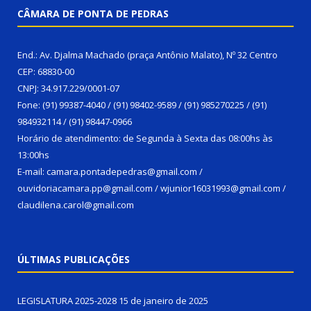
CÂMARA DE PONTA DE PEDRAS
End.: Av. Djalma Machado (praça Antônio Malato), Nº 32 Centro
CEP: 68830-00
CNPJ: 34.917.229/0001-07
Fone: (91) 99387-4040 / (91) 98402-9589 / (91) 985270225 / (91)
984932114 / (91) 98447-0966
Horário de atendimento: de Segunda à Sexta das 08:00hs às
13:00hs
E-mail: camara.pontadepedras@gmail.com /
ouvidoriacamara.pp@gmail.com / wjunior16031993@gmail.com /
claudilena.carol@gmail.com
ÚLTIMAS PUBLICAÇÕES
LEGISLATURA 2025-2028
15 de janeiro de 2025