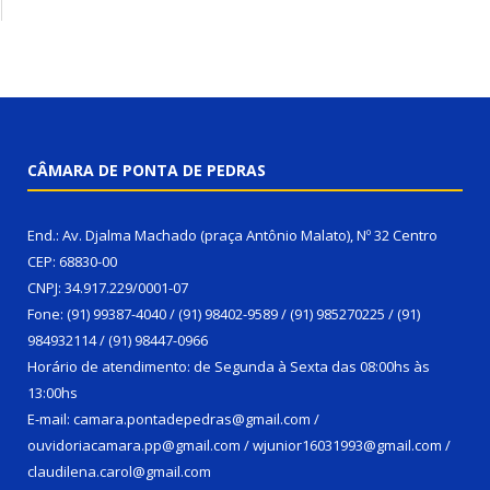
CÂMARA DE PONTA DE PEDRAS
End.: Av. Djalma Machado (praça Antônio Malato), Nº 32 Centro
CEP: 68830-00
CNPJ: 34.917.229/0001-07
Fone: (91) 99387-4040 / (91) 98402-9589 / (91) 985270225 / (91)
984932114 / (91) 98447-0966
Horário de atendimento: de Segunda à Sexta das 08:00hs às
13:00hs
E-mail: camara.pontadepedras@gmail.com /
ouvidoriacamara.pp@gmail.com / wjunior16031993@gmail.com /
claudilena.carol@gmail.com