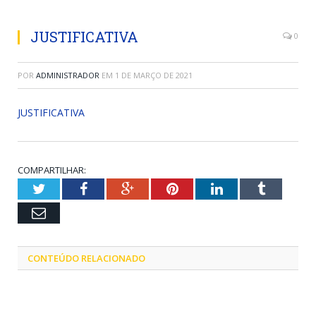
JUSTIFICATIVA
0
POR
ADMINISTRADOR
EM
1 DE MARÇO DE 2021
JUSTIFICATIVA
COMPARTILHAR:
Twitter
Facebook
Google+
Pinterest
LinkedIn
Tumblr
Email
CONTEÚDO RELACIONADO