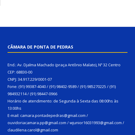
CÂMARA DE PONTA DE PEDRAS
End.: Av. Djalma Machado (praça Antônio Malato), Nº 32 Centro
CEP: 68830-00
CNPJ: 34.917.229/0001-07
Fone: (91) 99387-4040 / (91) 98402-9589 / (91) 985270225 / (91)
984932114 / (91) 98447-0966
Horário de atendimento: de Segunda à Sexta das 08:00hs às
13:00hs
E-mail: camara.pontadepedras@gmail.com /
ouvidoriacamara.pp@gmail.com / wjunior16031993@gmail.com /
claudilena.carol@gmail.com