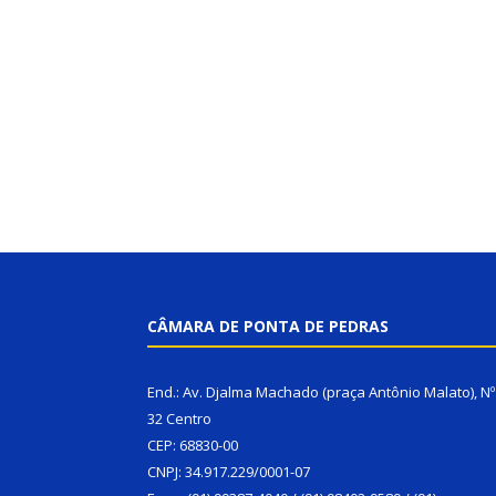
CÂMARA DE PONTA DE PEDRAS
End.: Av. Djalma Machado (praça Antônio Malato), Nº
32 Centro
CEP: 68830-00
CNPJ: 34.917.229/0001-07