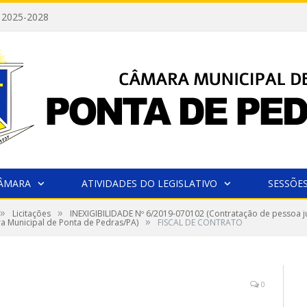
 2025-2028
CÂMARA
ATIVIDADES DO LEGISLATIVO
SESSÕE
»
»
Licitações
INEXIGIBILIDADE Nº 6/2019-070102 (Contratação de pessoa jur
»
ra Municipal de Ponta de Pedras/PA)
FISCAL DE CONTRATO
0