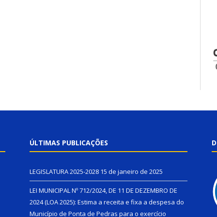
ÚLTIMAS PUBLICAÇÕES
D
LEGISLATURA 2025-2028
15 de janeiro de 2025
LEI MUNICIPAL Nº 712/2024, DE 11 DE DEZEMBRO DE
2024 (LOA 2025): Estima a receita e fixa a despesa do
Município de Ponta de Pedras para o exercício