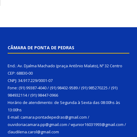
CÂMARA DE PONTA DE PEDRAS
End.: Av. Djalma Machado (praça Antônio Malato), Nº 32 Centro
CEP: 68830-00
CNPJ: 34.917.229/0001-07
Fone: (91) 99387-4040 / (91) 98402-9589 / (91) 985270225 / (91)
984932114 / (91) 98447-0966
Horário de atendimento: de Segunda à Sexta das 08:00hs às
13:00hs
E-mail: camara.pontadepedras@gmail.com /
ouvidoriacamara.pp@gmail.com / wjunior16031993@gmail.com /
claudilena.carol@gmail.com