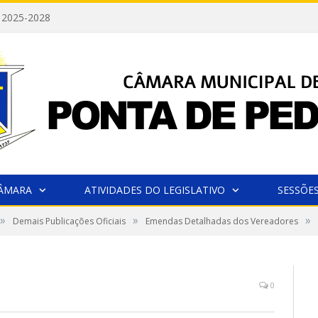
 2025-2028
CÂMARA
ATIVIDADES DO LEGISLATIVO
SESSÕE
»
»
»
Demais Publicações Oficiais
Emendas Detalhadas dos Vereadores
0