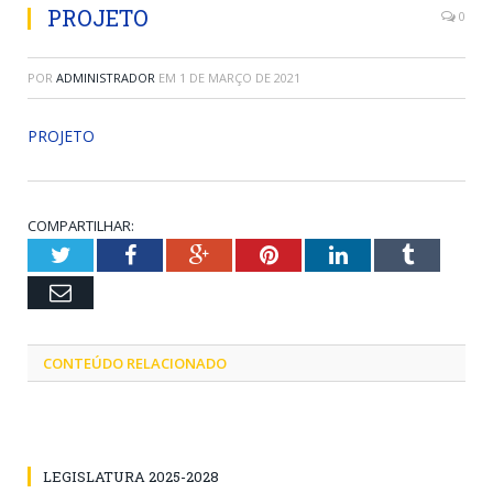
PROJETO
0
POR
ADMINISTRADOR
EM
1 DE MARÇO DE 2021
PROJETO
COMPARTILHAR:
Twitter
Facebook
Google+
Pinterest
LinkedIn
Tumblr
Email
CONTEÚDO RELACIONADO
LEGISLATURA 2025-2028