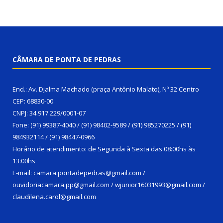
CÂMARA DE PONTA DE PEDRAS
End.: Av. Djalma Machado (praça Antônio Malato), Nº 32 Centro
CEP: 68830-00
CNPJ: 34.917.229/0001-07
Fone: (91) 99387-4040 / (91) 98402-9589 / (91) 985270225 / (91)
984932114 / (91) 98447-0966
Horário de atendimento: de Segunda à Sexta das 08:00hs às
13:00hs
E-mail: camara.pontadepedras@gmail.com /
ouvidoriacamara.pp@gmail.com / wjunior16031993@gmail.com /
claudilena.carol@gmail.com