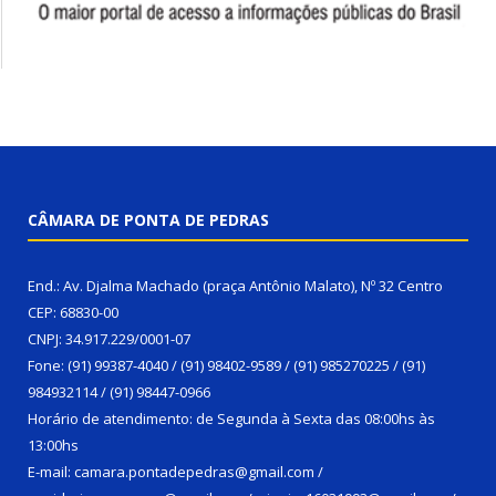
CÂMARA DE PONTA DE PEDRAS
End.: Av. Djalma Machado (praça Antônio Malato), Nº 32 Centro
CEP: 68830-00
CNPJ: 34.917.229/0001-07
Fone: (91) 99387-4040 / (91) 98402-9589 / (91) 985270225 / (91)
984932114 / (91) 98447-0966
Horário de atendimento: de Segunda à Sexta das 08:00hs às
13:00hs
E-mail: camara.pontadepedras@gmail.com /