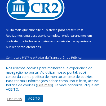
Muito mais que
criar site
ou
sistema para prefeituras
!
Realizamos uma
assessoria
completa, onde garantimos em
contrato que todas as exigências das
leis de transparência
pública
serão atendidas.
Conheça o
PNTP
e o
Radar da Transparência Pública
Nós usamos cookies para melhorar sua experiência de
navegação no portal. Ao utilizar nosso portal, você
concorda com a política de monitoramento de cookies.
Para ter mais informações sobre como isso é feito, acesse
Todos os direitos reservados a Câmara Municipal de Ponta de
Política de cookies (
Leia mais
). Se você concorda, clique em
Pedras.
ACEITO.
Mapa do Site
Acessar Área Administrativa
ACEITO
Leia mais
Acessar Webmail