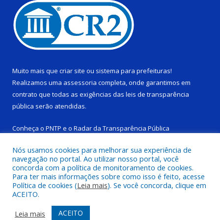
Muito mais que
criar site
ou
sistema para prefeituras
!
Realizamos uma
assessoria
completa, onde garantimos em
contrato que todas as exigências das
leis de transparência
pública
serão atendidas.
Conheça o
PNTP
e o
Radar da Transparência Pública
Nós usamos cookies para melhorar sua experiência de
navegação no portal. Ao utilizar nosso portal, você
concorda com a política de monitoramento de cookies.
Para ter mais informações sobre como isso é feito, acesse
Todos os direitos reservados a Câmara Municipal de Ponta de
Política de cookies (
Leia mais
). Se você concorda, clique em
Pedras.
ACEITO.
Mapa do Site
Acessar Área Administrativa
ACEITO
Leia mais