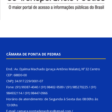
CÂMARA DE PONTA DE PEDRAS
End.: Av. Djalma Machado (praça Antônio Malato), Nº 32 Centro
CEP: 68830-00
CNPJ: 34.917.229/0001-07
Fone: (91) 99387-4040 / (91) 98402-9589 / (91) 985270225 / (91)
984932114 / (91) 98447-0966
Horário de atendimento: de Segunda à Sexta das 08:00hs às
13:00hs
E-mail: camara.pontadepedras@gmail.com /