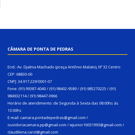
CÂMARA DE PONTA DE PEDRAS
End.: Av. Djalma Machado (praça Antônio Malato), Nº 32 Centro
CEP: 68830-00
CNPJ: 34.917.229/0001-07
Fone: (91) 99387-4040 / (91) 98402-9589 / (91) 985270225 / (91)
984932114 / (91) 98447-0966
Horário de atendimento: de Segunda à Sexta das 08:00hs às
13:00hs
E-mail: camara.pontadepedras@gmail.com /
ouvidoriacamara.pp@gmail.com / wjunior16031993@gmail.com /
claudilena.carol@gmail.com