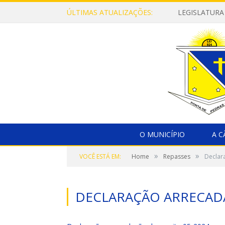
ÚLTIMAS ATUALIZAÇÕES:
LEGISLATURA
O MUNICÍPIO
A 
»
»
VOCÊ ESTÁ EM:
Home
Repasses
Declar
DECLARAÇÃO ARRECADA