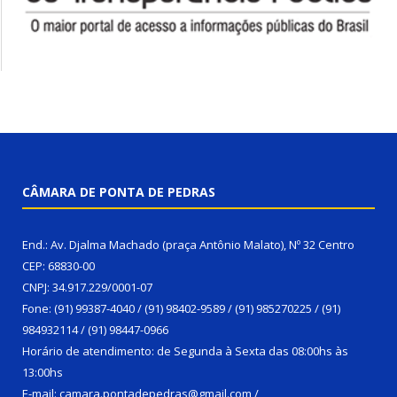
CÂMARA DE PONTA DE PEDRAS
End.: Av. Djalma Machado (praça Antônio Malato), Nº 32 Centro
CEP: 68830-00
CNPJ: 34.917.229/0001-07
Fone: (91) 99387-4040 / (91) 98402-9589 / (91) 985270225 / (91)
984932114 / (91) 98447-0966
Horário de atendimento: de Segunda à Sexta das 08:00hs às
13:00hs
E-mail: camara.pontadepedras@gmail.com /