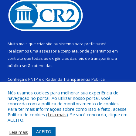
Muito mais que
criar site
ou
sistema para prefeituras
!
Realizamos uma
assessoria
completa, onde garantimos em
contrato que todas as exigências das
leis de transparência
pública
serão atendidas.
Conheça o
PNTP
e o
Radar da Transparência Pública
Nós usamos cookies para melhorar sua experiência de
navegação no portal. Ao utilizar nosso portal, você
concorda com a política de monitoramento de cookies.
Para ter mais informações sobre como isso é feito, acesse
Todos os direitos reservados a Câmara Municipal de Ponta de
Política de cookies (
Leia mais
). Se você concorda, clique em
Pedras.
ACEITO.
Mapa do Site
Acessar Área Administrativa
ACEITO
Leia mais