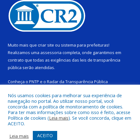
Muito mais que
criar site
ou
sistema para prefeituras
!
Realizamos uma
assessoria
completa, onde garantimos em
contrato que todas as exigências das
leis de transparência
pública
serão atendidas.
Conheça o
PNTP
e o
Radar da Transparência Pública
Nós usamos cookies para melhorar sua experiência de
navegação no portal. Ao utilizar nosso portal, você
concorda com a política de monitoramento de cookies.
Para ter mais informações sobre como isso é feito, acesse
Todos os direitos reservados a Câmara Municipal de Ponta de
Política de cookies (
Leia mais
). Se você concorda, clique em
Pedras.
ACEITO.
Mapa do Site
Acessar Área Administrativa
ACEITO
Leia mais