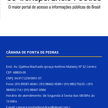
CÂMARA DE PONTA DE PEDRAS
End.: Av. Djalma Machado (praça Antônio Malato), Nº 32 Centro
CEP: 68830-00
CNPJ: 34.917.229/0001-07
Fone: (91) 99387-4040 / (91) 98402-9589 / (91) 985270225 / (91)
984932114 / (91) 98447-0966
Horário de atendimento: de Segunda à Sexta das 08:00hs às
13:00hs
E-mail: camara.pontadepedras@gmail.com /