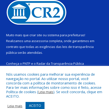
Muito mais que
criar site
ou
sistema para prefeituras
!
Realizamos uma
assessoria
completa, onde garantimos em
contrato que todas as exigências das
leis de transparência
pública
serão atendidas.
Conheça o
PNTP
e o
Radar da Transparência Pública
Nós usamos cookies para melhorar sua experiência de
navegação no portal. Ao utilizar nosso portal, você
concorda com a política de monitoramento de cookies.
Para ter mais informações sobre como isso é feito, acesse
Todos os direitos reservados a Câmara Municipal de Ponta de
Política de cookies (
Leia mais
). Se você concorda, clique em
Pedras.
ACEITO.
Mapa do Site
Acessar Área Administrativa
ACEITO
Leia mais