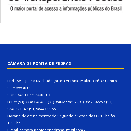
CÂMARA DE PONTA DE PEDRAS
End.: Av. Djalma Machado (praça Antônio Malato), Nº 32 Centro
CEP: 68830-00
CNPJ: 34.917.229/0001-07
Fone: (91) 99387-4040 / (91) 98402-9589 / (91) 985270225 / (91)
984932114 / (91) 98447-0966
Horário de atendimento: de Segunda à Sexta das 08:00hs às
13:00hs
E-mail: camara.pontadepedras@gmail.com /