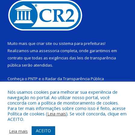
Muito mais que
criar site
ou
sistema para prefeituras
!
Realizamos uma
assessoria
completa, onde garantimos em
contrato que todas as exigências das
leis de transparência
pública
serão atendidas.
Conheça o
PNTP
e o
Radar da Transparência Pública
Nós usamos cookies para melhorar sua experiência de
navegação no portal. Ao utilizar nosso portal, você
concorda com a política de monitoramento de cookies.
Para ter mais informações sobre como isso é feito, acesse
Todos os direitos reservados a Câmara Municipal de Ponta de
Política de cookies (
Leia mais
). Se você concorda, clique em
Pedras.
ACEITO.
Mapa do Site
Acessar Área Administrativa
ACEITO
Leia mais