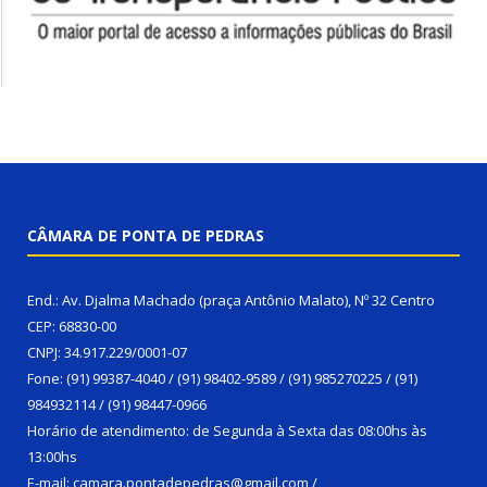
CÂMARA DE PONTA DE PEDRAS
End.: Av. Djalma Machado (praça Antônio Malato), Nº 32 Centro
CEP: 68830-00
CNPJ: 34.917.229/0001-07
Fone: (91) 99387-4040 / (91) 98402-9589 / (91) 985270225 / (91)
984932114 / (91) 98447-0966
Horário de atendimento: de Segunda à Sexta das 08:00hs às
13:00hs
E-mail: camara.pontadepedras@gmail.com /