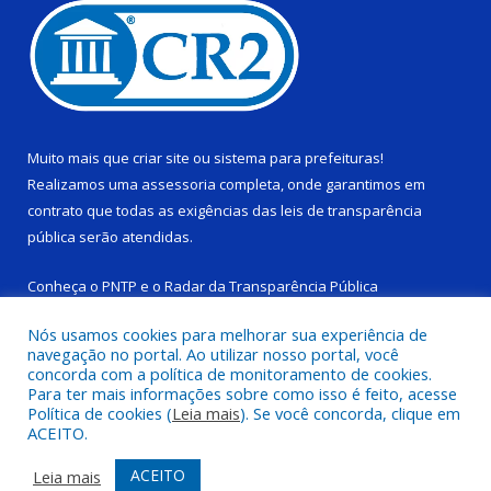
Muito mais que
criar site
ou
sistema para prefeituras
!
Realizamos uma
assessoria
completa, onde garantimos em
contrato que todas as exigências das
leis de transparência
pública
serão atendidas.
Conheça o
PNTP
e o
Radar da Transparência Pública
Nós usamos cookies para melhorar sua experiência de
navegação no portal. Ao utilizar nosso portal, você
concorda com a política de monitoramento de cookies.
Para ter mais informações sobre como isso é feito, acesse
Todos os direitos reservados a Câmara Municipal de Ponta de
Política de cookies (
Leia mais
). Se você concorda, clique em
Pedras.
ACEITO.
Mapa do Site
Acessar Área Administrativa
ACEITO
Leia mais