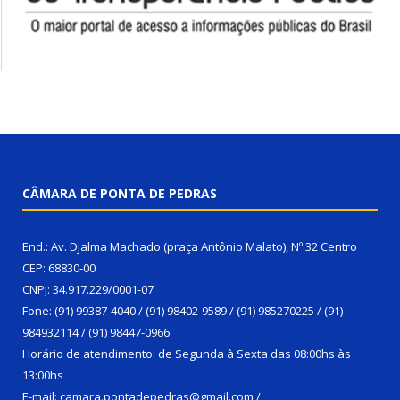
CÂMARA DE PONTA DE PEDRAS
End.: Av. Djalma Machado (praça Antônio Malato), Nº 32 Centro
CEP: 68830-00
CNPJ: 34.917.229/0001-07
Fone: (91) 99387-4040 / (91) 98402-9589 / (91) 985270225 / (91)
984932114 / (91) 98447-0966
Horário de atendimento: de Segunda à Sexta das 08:00hs às
13:00hs
E-mail: camara.pontadepedras@gmail.com /