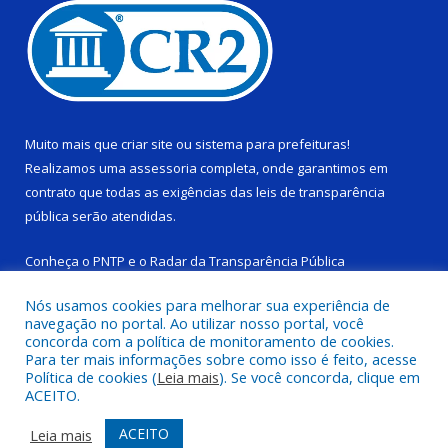
Muito mais que
criar site
ou
sistema para prefeituras
!
Realizamos uma
assessoria
completa, onde garantimos em
contrato que todas as exigências das
leis de transparência
pública
serão atendidas.
Conheça o
PNTP
e o
Radar da Transparência Pública
Nós usamos cookies para melhorar sua experiência de
navegação no portal. Ao utilizar nosso portal, você
concorda com a política de monitoramento de cookies.
Para ter mais informações sobre como isso é feito, acesse
Todos os direitos reservados a Câmara Municipal de Ponta de
Política de cookies (
Leia mais
). Se você concorda, clique em
Pedras.
ACEITO.
Mapa do Site
Acessar Área Administrativa
ACEITO
Leia mais