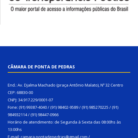
CÂMARA DE PONTA DE PEDRAS
End.: Av. Djalma Machado (praça Antônio Malato), Nº 32 Centro
CEP: 68830-00
CNPJ: 34.917.229/0001-07
Fone: (91) 99387-4040 / (91) 98402-9589 / (91) 985270225 / (91)
984932114 / (91) 98447-0966
Horário de atendimento: de Segunda à Sexta das 08:00hs às
13:00hs
E-mail: camara.pontadepedras@gmail.com /