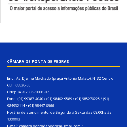
CÂMARA DE PONTA DE PEDRAS
End.: Av. Djalma Machado (praça Antônio Malato), Nº 32 Centro
CEP: 68830-00
CNPJ: 34.917.229/0001-07
Fone: (91) 99387-4040 / (91) 98402-9589 / (91) 985270225 / (91)
984932114 / (91) 98447-0966
Horário de atendimento: de Segunda à Sexta das 08:00hs às
13:00hs
E-mail: camara.pontadepedras@gmail.com /