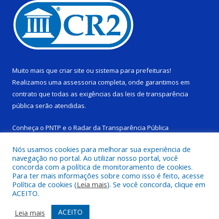
Muito mais que
criar site
ou
sistema para prefeituras
!
Realizamos uma
assessoria
completa, onde garantimos em
contrato que todas as exigências das
leis de transparência
pública
serão atendidas.
Conheça o
PNTP
e o
Radar da Transparência Pública
Nós usamos cookies para melhorar sua experiência de
navegação no portal. Ao utilizar nosso portal, você
concorda com a política de monitoramento de cookies.
Para ter mais informações sobre como isso é feito, acesse
Todos os direitos reservados a Câmara Municipal de Ponta de
Política de cookies (
Leia mais
). Se você concorda, clique em
Pedras.
ACEITO.
Mapa do Site
Acessar Área Administrativa
ACEITO
Leia mais