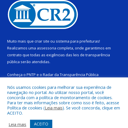
Muito mais que
criar site
ou
sistema para prefeituras
!
Realizamos uma
assessoria
completa, onde garantimos em
contrato que todas as exigências das
leis de transparência
pública
serão atendidas.
Conheça o
PNTP
e o
Radar da Transparência Pública
Nós usamos cookies para melhorar sua experiência de
navegação no portal. Ao utilizar nosso portal, você
concorda com a política de monitoramento de cookies.
Para ter mais informações sobre como isso é feito, acesse
Todos os direitos reservados a Câmara Municipal de Ponta de
Política de cookies (
Leia mais
). Se você concorda, clique em
Pedras.
ACEITO.
Mapa do Site
Acessar Área Administrativa
ACEITO
Leia mais