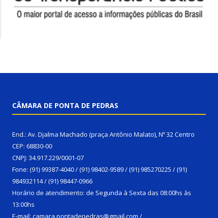
CÂMARA DE PONTA DE PEDRAS
End.: Av. Djalma Machado (praça Antônio Malato), Nº 32 Centro
CEP: 68830-00
CNPJ: 34.917.229/0001-07
Fone: (91) 99387-4040 / (91) 98402-9589 / (91) 985270225 / (91)
984932114 / (91) 98447-0966
Horário de atendimento: de Segunda à Sexta das 08:00hs às
13:00hs
E-mail: camara.pontadepedras@gmail.com /