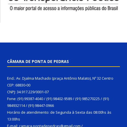
CÂMARA DE PONTA DE PEDRAS
End.: Av. Djalma Machado (praça Antônio Malato), Nº 32 Centro
CEP: 68830-00
CNPJ: 34.917.229/0001-07
Fone: (91) 99387-4040 / (91) 98402-9589 / (91) 985270225 / (91)
984932114 / (91) 98447-0966
Horário de atendimento: de Segunda à Sexta das 08:00hs às
13:00hs
E-mail: camara.pontadepedras@gmail.com /