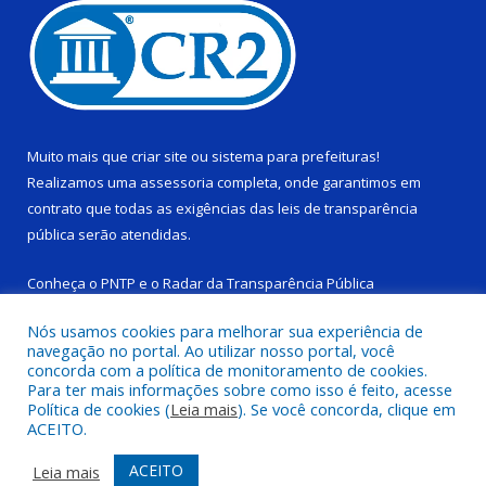
Muito mais que
criar site
ou
sistema para prefeituras
!
Realizamos uma
assessoria
completa, onde garantimos em
contrato que todas as exigências das
leis de transparência
pública
serão atendidas.
Conheça o
PNTP
e o
Radar da Transparência Pública
Nós usamos cookies para melhorar sua experiência de
navegação no portal. Ao utilizar nosso portal, você
concorda com a política de monitoramento de cookies.
Para ter mais informações sobre como isso é feito, acesse
Todos os direitos reservados a Câmara Municipal de Ponta de
Política de cookies (
Leia mais
). Se você concorda, clique em
Pedras.
ACEITO.
Mapa do Site
Acessar Área Administrativa
ACEITO
Leia mais