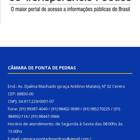
CÂMARA DE PONTA DE PEDRAS
End.: Av. Djalma Machado (praça Antônio Malato), Nº 32 Centro
CEP: 68830-00
CNPJ: 34.917.229/0001-07
Fone: (91) 99387-4040 / (91) 98402-9589 / (91) 985270225 / (91)
984932114 / (91) 98447-0966
Horário de atendimento: de Segunda à Sexta das 08:00hs às
13:00hs
E-mail: camara.pontadepedras@gmail.com /