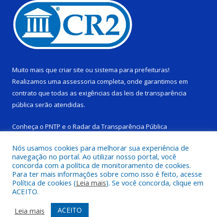
Muito mais que
criar site
ou
sistema para prefeituras
!
Realizamos uma
assessoria
completa, onde garantimos em
contrato que todas as exigências das
leis de transparência
pública
serão atendidas.
Conheça o
PNTP
e o
Radar da Transparência Pública
Nós usamos cookies para melhorar sua experiência de
navegação no portal. Ao utilizar nosso portal, você
concorda com a política de monitoramento de cookies.
Para ter mais informações sobre como isso é feito, acesse
Todos os direitos reservados a Câmara Municipal de Ponta de
Política de cookies (
Leia mais
). Se você concorda, clique em
Pedras.
ACEITO.
Mapa do Site
Acessar Área Administrativa
ACEITO
Leia mais