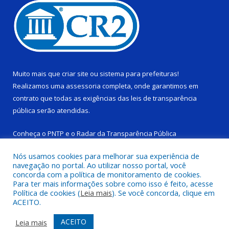
Muito mais que
criar site
ou
sistema para prefeituras
!
Realizamos uma
assessoria
completa, onde garantimos em
contrato que todas as exigências das
leis de transparência
pública
serão atendidas.
Conheça o
PNTP
e o
Radar da Transparência Pública
Nós usamos cookies para melhorar sua experiência de
navegação no portal. Ao utilizar nosso portal, você
concorda com a política de monitoramento de cookies.
Para ter mais informações sobre como isso é feito, acesse
Todos os direitos reservados a Câmara Municipal de Ponta de
Política de cookies (
Leia mais
). Se você concorda, clique em
Pedras.
ACEITO.
Mapa do Site
Acessar Área Administrativa
ACEITO
Leia mais