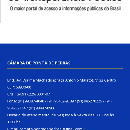
CÂMARA DE PONTA DE PEDRAS
End.: Av. Djalma Machado (praça Antônio Malato), Nº 32 Centro
CEP: 68830-00
CNPJ: 34.917.229/0001-07
Fone: (91) 99387-4040 / (91) 98402-9589 / (91) 985270225 / (91)
984932114 / (91) 98447-0966
Horário de atendimento: de Segunda à Sexta das 08:00hs às
13:00hs
E-mail: camara.pontadepedras@gmail.com /