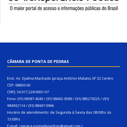
CÂMARA DE PONTA DE PEDRAS
End.: Av. Djalma Machado (praça Antônio Malato), Nº 32 Centro
CEP: 68830-00
CNPJ: 34.917.229/0001-07
Fone: (91) 99387-4040 / (91) 98402-9589 / (91) 985270225 / (91)
984932114 / (91) 98447-0966
Horário de atendimento: de Segunda à Sexta das 08:00hs às
13:00hs
E-mail: camara.pontadepedras@gmail.com /