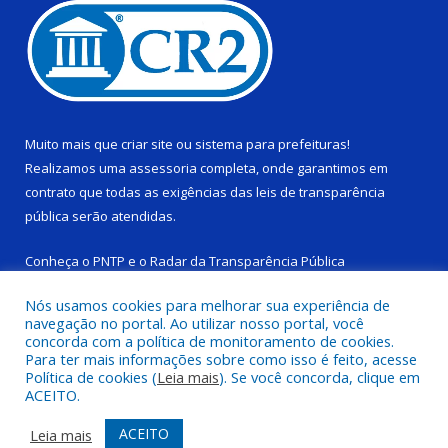
Muito mais que
criar site
ou
sistema para prefeituras
!
Realizamos uma
assessoria
completa, onde garantimos em
contrato que todas as exigências das
leis de transparência
pública
serão atendidas.
Conheça o
PNTP
e o
Radar da Transparência Pública
Nós usamos cookies para melhorar sua experiência de
navegação no portal. Ao utilizar nosso portal, você
concorda com a política de monitoramento de cookies.
Para ter mais informações sobre como isso é feito, acesse
Todos os direitos reservados a Câmara Municipal de Ponta de
Política de cookies (
Leia mais
). Se você concorda, clique em
Pedras.
ACEITO.
Mapa do Site
Acessar Área Administrativa
ACEITO
Leia mais