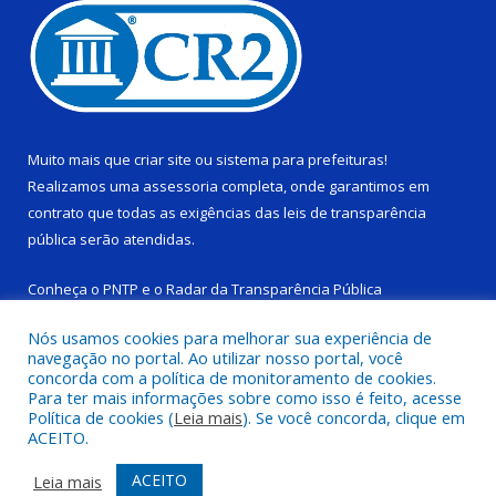
Muito mais que
criar site
ou
sistema para prefeituras
!
Realizamos uma
assessoria
completa, onde garantimos em
contrato que todas as exigências das
leis de transparência
pública
serão atendidas.
Conheça o
PNTP
e o
Radar da Transparência Pública
Nós usamos cookies para melhorar sua experiência de
navegação no portal. Ao utilizar nosso portal, você
concorda com a política de monitoramento de cookies.
Para ter mais informações sobre como isso é feito, acesse
Todos os direitos reservados a Câmara Municipal de Ponta de
Política de cookies (
Leia mais
). Se você concorda, clique em
Pedras.
ACEITO.
Mapa do Site
Acessar Área Administrativa
ACEITO
Leia mais