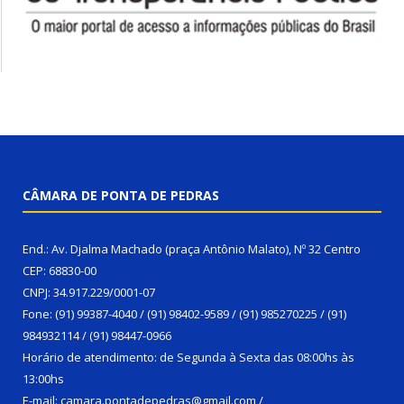
CÂMARA DE PONTA DE PEDRAS
End.: Av. Djalma Machado (praça Antônio Malato), Nº 32 Centro
CEP: 68830-00
CNPJ: 34.917.229/0001-07
Fone: (91) 99387-4040 / (91) 98402-9589 / (91) 985270225 / (91)
984932114 / (91) 98447-0966
Horário de atendimento: de Segunda à Sexta das 08:00hs às
13:00hs
E-mail: camara.pontadepedras@gmail.com /