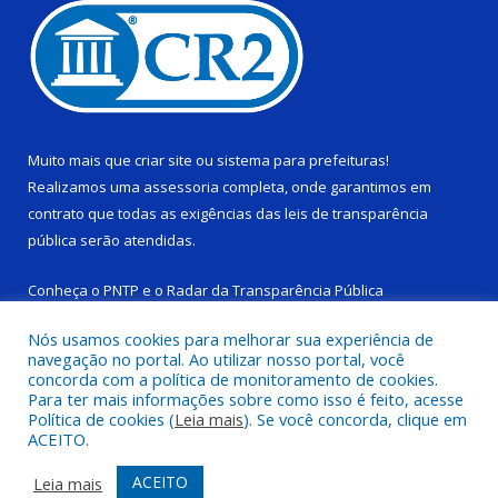
Muito mais que
criar site
ou
sistema para prefeituras
!
Realizamos uma
assessoria
completa, onde garantimos em
contrato que todas as exigências das
leis de transparência
pública
serão atendidas.
Conheça o
PNTP
e o
Radar da Transparência Pública
Nós usamos cookies para melhorar sua experiência de
navegação no portal. Ao utilizar nosso portal, você
concorda com a política de monitoramento de cookies.
Para ter mais informações sobre como isso é feito, acesse
Todos os direitos reservados a Câmara Municipal de Ponta de
Política de cookies (
Leia mais
). Se você concorda, clique em
Pedras.
ACEITO.
Mapa do Site
Acessar Área Administrativa
ACEITO
Leia mais