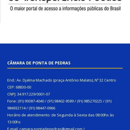
CÂMARA DE PONTA DE PEDRAS
End.: Av. Djalma Machado (praça Antônio Malato), Nº 32 Centro
CEP: 68830-00
CNPJ: 34.917.229/0001-07
Fone: (91) 99387-4040 / (91) 98402-9589 / (91) 985270225 / (91)
984932114 / (91) 98447-0966
Horário de atendimento: de Segunda à Sexta das 08:00hs às
13:00hs
E-mail: camara.pontadepedras@gmail.com /