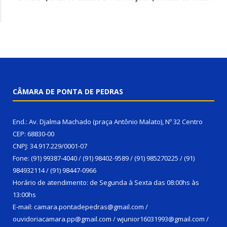
CÂMARA DE PONTA DE PEDRAS
End.: Av. Djalma Machado (praça Antônio Malato), Nº 32 Centro
CEP: 68830-00
CNPJ: 34.917.229/0001-07
Fone: (91) 99387-4040 / (91) 98402-9589 / (91) 985270225 / (91)
984932114 / (91) 98447-0966
Horário de atendimento: de Segunda à Sexta das 08:00hs às
13:00hs
E-mail: camara.pontadepedras@gmail.com /
ouvidoriacamara.pp@gmail.com / wjunior16031993@gmail.com /