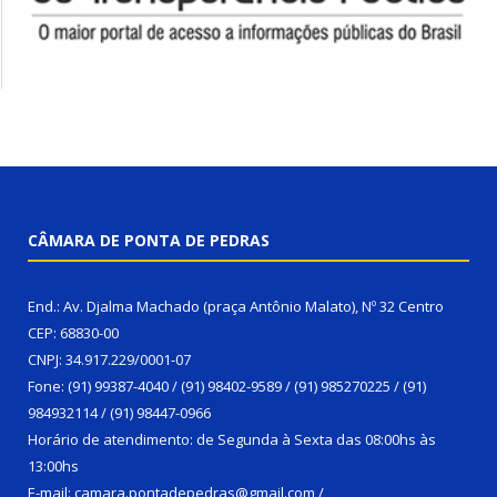
CÂMARA DE PONTA DE PEDRAS
End.: Av. Djalma Machado (praça Antônio Malato), Nº 32 Centro
CEP: 68830-00
CNPJ: 34.917.229/0001-07
Fone: (91) 99387-4040 / (91) 98402-9589 / (91) 985270225 / (91)
984932114 / (91) 98447-0966
Horário de atendimento: de Segunda à Sexta das 08:00hs às
13:00hs
E-mail: camara.pontadepedras@gmail.com /