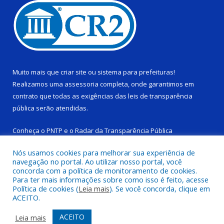
Muito mais que
criar site
ou
sistema para prefeituras
!
Realizamos uma
assessoria
completa, onde garantimos em
contrato que todas as exigências das
leis de transparência
pública
serão atendidas.
Conheça o
PNTP
e o
Radar da Transparência Pública
Nós usamos cookies para melhorar sua experiência de
navegação no portal. Ao utilizar nosso portal, você
concorda com a política de monitoramento de cookies.
Para ter mais informações sobre como isso é feito, acesse
Todos os direitos reservados a Câmara Municipal de Ponta de
Política de cookies (
Leia mais
). Se você concorda, clique em
Pedras.
ACEITO.
Mapa do Site
Acessar Área Administrativa
ACEITO
Leia mais