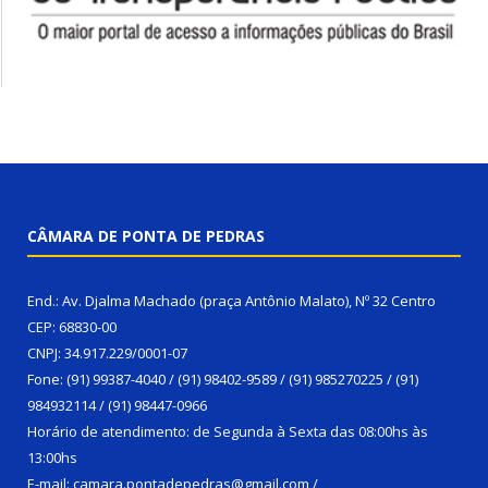
CÂMARA DE PONTA DE PEDRAS
End.: Av. Djalma Machado (praça Antônio Malato), Nº 32 Centro
CEP: 68830-00
CNPJ: 34.917.229/0001-07
Fone: (91) 99387-4040 / (91) 98402-9589 / (91) 985270225 / (91)
984932114 / (91) 98447-0966
Horário de atendimento: de Segunda à Sexta das 08:00hs às
13:00hs
E-mail: camara.pontadepedras@gmail.com /