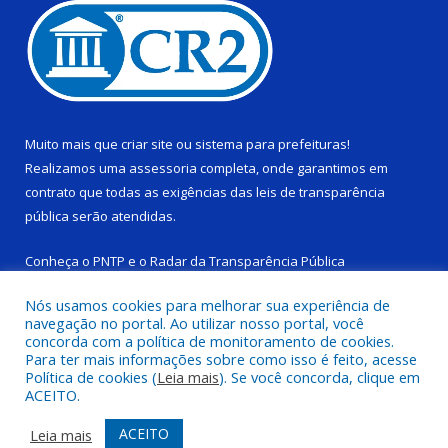
Muito mais que
criar site
ou
sistema para prefeituras
!
Realizamos uma
assessoria
completa, onde garantimos em
contrato que todas as exigências das
leis de transparência
pública
serão atendidas.
Conheça o
PNTP
e o
Radar da Transparência Pública
Nós usamos cookies para melhorar sua experiência de
navegação no portal. Ao utilizar nosso portal, você
concorda com a política de monitoramento de cookies.
Para ter mais informações sobre como isso é feito, acesse
Todos os direitos reservados a Câmara Municipal de Ponta de
Política de cookies (
Leia mais
). Se você concorda, clique em
Pedras.
ACEITO.
Mapa do Site
Acessar Área Administrativa
ACEITO
Leia mais