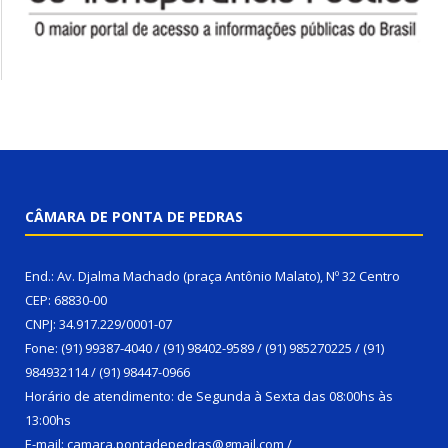
CÂMARA DE PONTA DE PEDRAS
End.: Av. Djalma Machado (praça Antônio Malato), Nº 32 Centro
CEP: 68830-00
CNPJ: 34.917.229/0001-07
Fone: (91) 99387-4040 / (91) 98402-9589 / (91) 985270225 / (91)
984932114 / (91) 98447-0966
Horário de atendimento: de Segunda à Sexta das 08:00hs às
13:00hs
E-mail: camara.pontadepedras@gmail.com /