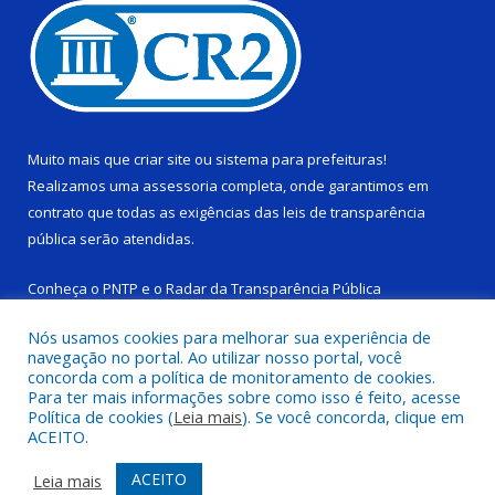
Muito mais que
criar site
ou
sistema para prefeituras
!
Realizamos uma
assessoria
completa, onde garantimos em
contrato que todas as exigências das
leis de transparência
pública
serão atendidas.
Conheça o
PNTP
e o
Radar da Transparência Pública
Nós usamos cookies para melhorar sua experiência de
navegação no portal. Ao utilizar nosso portal, você
concorda com a política de monitoramento de cookies.
Para ter mais informações sobre como isso é feito, acesse
Todos os direitos reservados a Câmara Municipal de Ponta de
Política de cookies (
Leia mais
). Se você concorda, clique em
Pedras.
ACEITO.
Mapa do Site
Acessar Área Administrativa
ACEITO
Leia mais