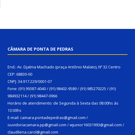
CÂMARA DE PONTA DE PEDRAS
End.: Av. Djalma Machado (praça Antônio Malato), Nº 32 Centro
CEP: 68830-00
CNPJ: 34.917.229/0001-07
Fone: (91) 99387-4040 / (91) 98402-9589 / (91) 985270225 / (91)
984932114 / (91) 98447-0966
Horário de atendimento: de Segunda à Sexta das 08:00hs às
13:00hs
E-mail: camara.pontadepedras@gmail.com /
ouvidoriacamara.pp@gmail.com / wjunior16031993@gmail.com /
claudilena.carol@gmail.com