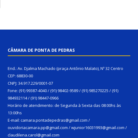
CÂMARA DE PONTA DE PEDRAS
End.: Av. Djalma Machado (praça Antônio Malato), Nº 32 Centro
CEP: 68830-00
CNPJ: 34.917.229/0001-07
Fone: (91) 99387-4040 / (91) 98402-9589 / (91) 985270225 / (91)
984932114 / (91) 98447-0966
Horário de atendimento: de Segunda à Sexta das 08:00hs às
13:00hs
E-mail: camara.pontadepedras@gmail.com /
ouvidoriacamara.pp@gmail.com / wjunior16031993@gmail.com /
claudilena.carol@gmail.com