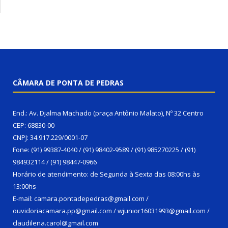
CÂMARA DE PONTA DE PEDRAS
End.: Av. Djalma Machado (praça Antônio Malato), Nº 32 Centro
CEP: 68830-00
CNPJ: 34.917.229/0001-07
Fone: (91) 99387-4040 / (91) 98402-9589 / (91) 985270225 / (91)
984932114 / (91) 98447-0966
Horário de atendimento: de Segunda à Sexta das 08:00hs às
13:00hs
E-mail: camara.pontadepedras@gmail.com /
ouvidoriacamara.pp@gmail.com / wjunior16031993@gmail.com /
claudilena.carol@gmail.com