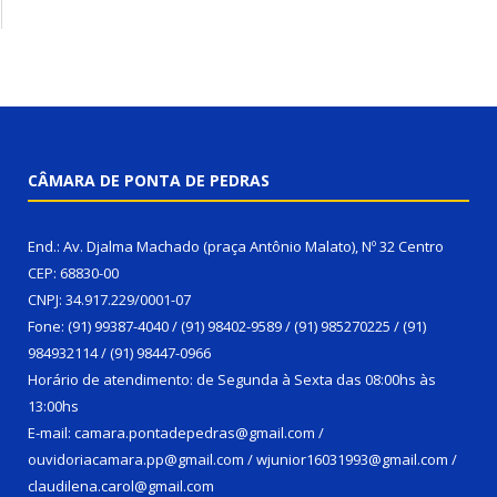
CÂMARA DE PONTA DE PEDRAS
End.: Av. Djalma Machado (praça Antônio Malato), Nº 32 Centro
CEP: 68830-00
CNPJ: 34.917.229/0001-07
Fone: (91) 99387-4040 / (91) 98402-9589 / (91) 985270225 / (91)
984932114 / (91) 98447-0966
Horário de atendimento: de Segunda à Sexta das 08:00hs às
13:00hs
E-mail: camara.pontadepedras@gmail.com /
ouvidoriacamara.pp@gmail.com / wjunior16031993@gmail.com /
claudilena.carol@gmail.com