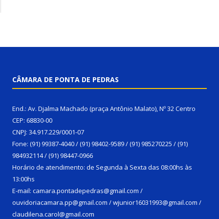
CÂMARA DE PONTA DE PEDRAS
End.: Av. Djalma Machado (praça Antônio Malato), Nº 32 Centro
CEP: 68830-00
CNPJ: 34.917.229/0001-07
Fone: (91) 99387-4040 / (91) 98402-9589 / (91) 985270225 / (91)
984932114 / (91) 98447-0966
Horário de atendimento: de Segunda à Sexta das 08:00hs às
13:00hs
E-mail: camara.pontadepedras@gmail.com /
ouvidoriacamara.pp@gmail.com / wjunior16031993@gmail.com /
claudilena.carol@gmail.com