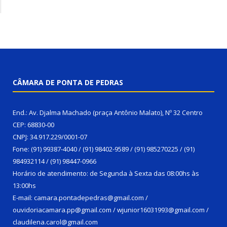
CÂMARA DE PONTA DE PEDRAS
End.: Av. Djalma Machado (praça Antônio Malato), Nº 32 Centro
CEP: 68830-00
CNPJ: 34.917.229/0001-07
Fone: (91) 99387-4040 / (91) 98402-9589 / (91) 985270225 / (91)
984932114 / (91) 98447-0966
Horário de atendimento: de Segunda à Sexta das 08:00hs às
13:00hs
E-mail: camara.pontadepedras@gmail.com /
ouvidoriacamara.pp@gmail.com / wjunior16031993@gmail.com /
claudilena.carol@gmail.com