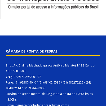
CÂMARA DE PONTA DE PEDRAS
End.: Av. Djalma Machado (praça Antônio Malato), Nº 32 Centro
CEP: 68830-00
CNPJ: 34.917.229/0001-07
Fone: (91) 99387-4040 / (91) 98402-9589 / (91) 985270225 / (91)
984932114 / (91) 98447-0966
Horário de atendimento: de Segunda à Sexta das 08:00hs às
13:00hs
E-mail: camara.pontadepedras@gmail.com /