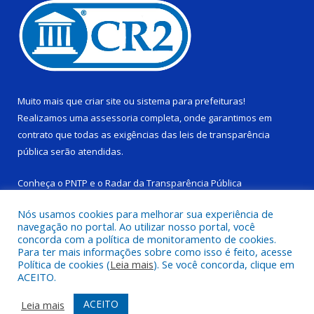
Muito mais que
criar site
ou
sistema para prefeituras
!
Realizamos uma
assessoria
completa, onde garantimos em
contrato que todas as exigências das
leis de transparência
pública
serão atendidas.
Conheça o
PNTP
e o
Radar da Transparência Pública
Nós usamos cookies para melhorar sua experiência de
navegação no portal. Ao utilizar nosso portal, você
concorda com a política de monitoramento de cookies.
Para ter mais informações sobre como isso é feito, acesse
Todos os direitos reservados a Câmara Municipal de Ponta de
Política de cookies (
Leia mais
). Se você concorda, clique em
Pedras.
ACEITO.
Mapa do Site
Acessar Área Administrativa
ACEITO
Leia mais