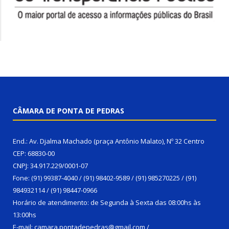
CÂMARA DE PONTA DE PEDRAS
End.: Av. Djalma Machado (praça Antônio Malato), Nº 32 Centro
CEP: 68830-00
CNPJ: 34.917.229/0001-07
Fone: (91) 99387-4040 / (91) 98402-9589 / (91) 985270225 / (91)
984932114 / (91) 98447-0966
Horário de atendimento: de Segunda à Sexta das 08:00hs às
13:00hs
E-mail: camara.pontadepedras@gmail.com /