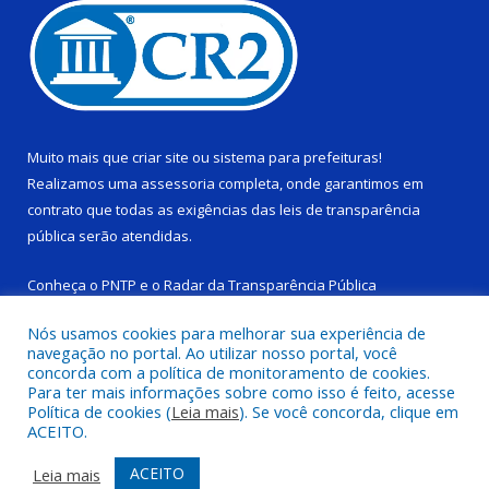
Muito mais que
criar site
ou
sistema para prefeituras
!
Realizamos uma
assessoria
completa, onde garantimos em
contrato que todas as exigências das
leis de transparência
pública
serão atendidas.
Conheça o
PNTP
e o
Radar da Transparência Pública
Nós usamos cookies para melhorar sua experiência de
navegação no portal. Ao utilizar nosso portal, você
concorda com a política de monitoramento de cookies.
Para ter mais informações sobre como isso é feito, acesse
Todos os direitos reservados a Câmara Municipal de Ponta de
Política de cookies (
Leia mais
). Se você concorda, clique em
Pedras.
ACEITO.
Mapa do Site
Acessar Área Administrativa
ACEITO
Leia mais