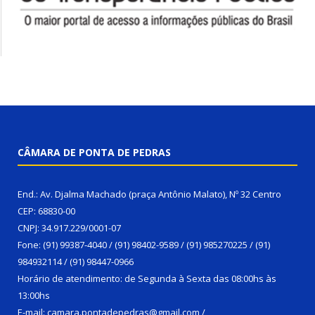
CÂMARA DE PONTA DE PEDRAS
End.: Av. Djalma Machado (praça Antônio Malato), Nº 32 Centro
CEP: 68830-00
CNPJ: 34.917.229/0001-07
Fone: (91) 99387-4040 / (91) 98402-9589 / (91) 985270225 / (91)
984932114 / (91) 98447-0966
Horário de atendimento: de Segunda à Sexta das 08:00hs às
13:00hs
E-mail: camara.pontadepedras@gmail.com /