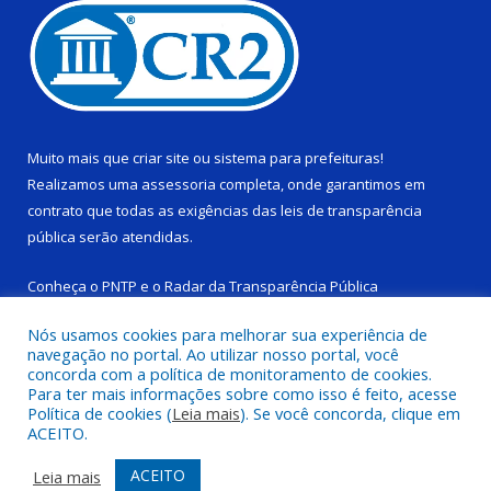
Muito mais que
criar site
ou
sistema para prefeituras
!
Realizamos uma
assessoria
completa, onde garantimos em
contrato que todas as exigências das
leis de transparência
pública
serão atendidas.
Conheça o
PNTP
e o
Radar da Transparência Pública
Nós usamos cookies para melhorar sua experiência de
navegação no portal. Ao utilizar nosso portal, você
concorda com a política de monitoramento de cookies.
Para ter mais informações sobre como isso é feito, acesse
Todos os direitos reservados a Câmara Municipal de Ponta de
Política de cookies (
Leia mais
). Se você concorda, clique em
Pedras.
ACEITO.
Mapa do Site
Acessar Área Administrativa
ACEITO
Leia mais