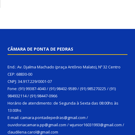
CÂMARA DE PONTA DE PEDRAS
End.: Av. Djalma Machado (praça Antônio Malato), Nº 32 Centro
CEP: 68830-00
CNPJ: 34.917.229/0001-07
Fone: (91) 99387-4040 / (91) 98402-9589 / (91) 985270225 / (91)
984932114 / (91) 98447-0966
Horário de atendimento: de Segunda à Sexta das 08:00hs às
13:00hs
E-mail: camara.pontadepedras@gmail.com /
ouvidoriacamara.pp@gmail.com / wjunior16031993@gmail.com /
claudilena.carol@gmail.com