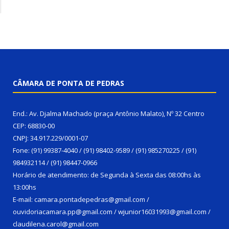
CÂMARA DE PONTA DE PEDRAS
End.: Av. Djalma Machado (praça Antônio Malato), Nº 32 Centro
CEP: 68830-00
CNPJ: 34.917.229/0001-07
Fone: (91) 99387-4040 / (91) 98402-9589 / (91) 985270225 / (91)
984932114 / (91) 98447-0966
Horário de atendimento: de Segunda à Sexta das 08:00hs às
13:00hs
E-mail: camara.pontadepedras@gmail.com /
ouvidoriacamara.pp@gmail.com / wjunior16031993@gmail.com /
claudilena.carol@gmail.com