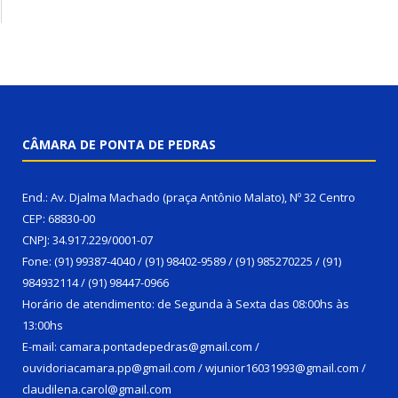
CÂMARA DE PONTA DE PEDRAS
End.: Av. Djalma Machado (praça Antônio Malato), Nº 32 Centro
CEP: 68830-00
CNPJ: 34.917.229/0001-07
Fone: (91) 99387-4040 / (91) 98402-9589 / (91) 985270225 / (91)
984932114 / (91) 98447-0966
Horário de atendimento: de Segunda à Sexta das 08:00hs às
13:00hs
E-mail: camara.pontadepedras@gmail.com /
ouvidoriacamara.pp@gmail.com / wjunior16031993@gmail.com /
claudilena.carol@gmail.com