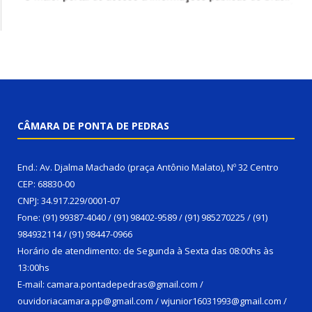
CÂMARA DE PONTA DE PEDRAS
End.: Av. Djalma Machado (praça Antônio Malato), Nº 32 Centro
CEP: 68830-00
CNPJ: 34.917.229/0001-07
Fone: (91) 99387-4040 / (91) 98402-9589 / (91) 985270225 / (91)
984932114 / (91) 98447-0966
Horário de atendimento: de Segunda à Sexta das 08:00hs às
13:00hs
E-mail: camara.pontadepedras@gmail.com /
ouvidoriacamara.pp@gmail.com / wjunior16031993@gmail.com /