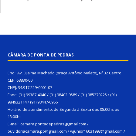
CÂMARA DE PONTA DE PEDRAS
End.: Av. Djalma Machado (praça Antônio Malato), Nº 32 Centro
CEP: 68830-00
CNPJ: 34.917.229/0001-07
Fone: (91) 99387-4040 / (91) 98402-9589 / (91) 985270225 / (91)
984932114 / (91) 98447-0966
Horário de atendimento: de Segunda à Sexta das 08:00hs às
13:00hs
E-mail: camara.pontadepedras@gmail.com /
ouvidoriacamara.pp@gmail.com / wjunior16031993@gmail.com /