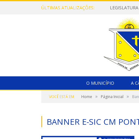
ÚLTIMAS ATUALIZAÇÕES:
LEGISLATURA
O MUNICÍPIO
A 
»
»
VOCÊ ESTÁ EM:
Home
Página Inicial
Ban
BANNER E-SIC CM PON