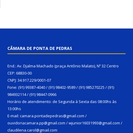
CÂMARA DE PONTA DE PEDRAS
End.: Av. Djalma Machado (praça Antônio Malato), Nº 32 Centro
CEP: 68830-00
CNPJ: 34.917.229/0001-07
Fone: (91) 99387-4040 / (91) 98402-9589 / (91) 985270225 / (91)
984932114 / (91) 98447-0966
Horário de atendimento: de Segunda à Sexta das 08:00hs às
13:00hs
E-mail: camara.pontadepedras@gmail.com /
ouvidoriacamara.pp@gmail.com / wjunior16031993@gmail.com /
claudilena.carol@gmail.com