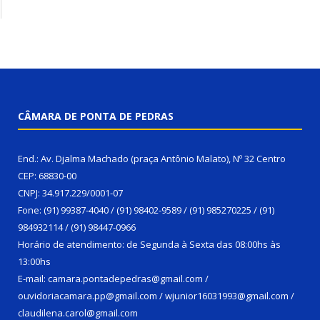
CÂMARA DE PONTA DE PEDRAS
End.: Av. Djalma Machado (praça Antônio Malato), Nº 32 Centro
CEP: 68830-00
CNPJ: 34.917.229/0001-07
Fone: (91) 99387-4040 / (91) 98402-9589 / (91) 985270225 / (91)
984932114 / (91) 98447-0966
Horário de atendimento: de Segunda à Sexta das 08:00hs às
13:00hs
E-mail: camara.pontadepedras@gmail.com /
ouvidoriacamara.pp@gmail.com / wjunior16031993@gmail.com /
claudilena.carol@gmail.com