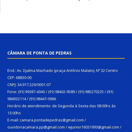
CÂMARA DE PONTA DE PEDRAS
End.: Av. Djalma Machado (praça Antônio Malato), Nº 32 Centro
CEP: 68830-00
CNPJ: 34.917.229/0001-07
Fone: (91) 99387-4040 / (91) 98402-9589 / (91) 985270225 / (91)
984932114 / (91) 98447-0966
Horário de atendimento: de Segunda à Sexta das 08:00hs às
13:00hs
E-mail: camara.pontadepedras@gmail.com /
ouvidoriacamara.pp@gmail.com / wjunior16031993@gmail.com /