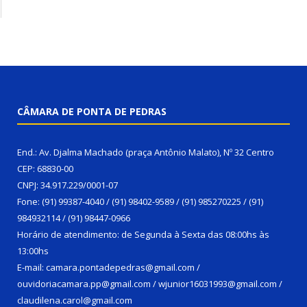
CÂMARA DE PONTA DE PEDRAS
End.: Av. Djalma Machado (praça Antônio Malato), Nº 32 Centro
CEP: 68830-00
CNPJ: 34.917.229/0001-07
Fone: (91) 99387-4040 / (91) 98402-9589 / (91) 985270225 / (91)
984932114 / (91) 98447-0966
Horário de atendimento: de Segunda à Sexta das 08:00hs às
13:00hs
E-mail: camara.pontadepedras@gmail.com /
ouvidoriacamara.pp@gmail.com / wjunior16031993@gmail.com /
claudilena.carol@gmail.com