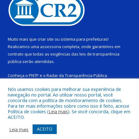
Muito mais que
criar site
ou
sistema para prefeituras
!
Realizamos uma
assessoria
completa, onde garantimos em
contrato que todas as exigências das
leis de transparência
pública
serão atendidas.
Conheça o
PNTP
e o
Radar da Transparência Pública
Nós usamos cookies para melhorar sua experiência de
navegação no portal. Ao utilizar nosso portal, você
concorda com a política de monitoramento de cookies.
Para ter mais informações sobre como isso é feito, acesse
Todos os direitos reservados a Câmara Municipal de Ponta de
Política de cookies (
Leia mais
). Se você concorda, clique em
Pedras.
ACEITO.
Mapa do Site
Acessar Área Administrativa
ACEITO
Leia mais
Acessar Webmail