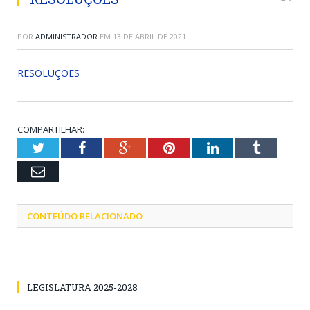
POR
ADMINISTRADOR
EM
13 DE ABRIL DE 2021
RESOLUÇOES
COMPARTILHAR:
Twitter
Facebook
Google+
Pinterest
LinkedIn
Tumblr
Email
CONTEÚDO RELACIONADO
LEGISLATURA 2025-2028