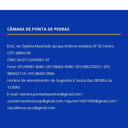
CÂMARA DE PONTA DE PEDRAS
End.: Av. Djalma Machado (praça Antônio Malato), Nº 32 Centro
CEP: 68830-00
CNPJ: 34.917.229/0001-07
Fone: (91) 99387-4040 / (91) 98402-9589 / (91) 985270225 / (91)
984932114 / (91) 98447-0966
Horário de atendimento: de Segunda à Sexta das 08:00hs às
13:00hs
E-mail: camara.pontadepedras@gmail.com /
ouvidoriacamara.pp@gmail.com / wjunior16031993@gmail.com /
claudilena.carol@gmail.com